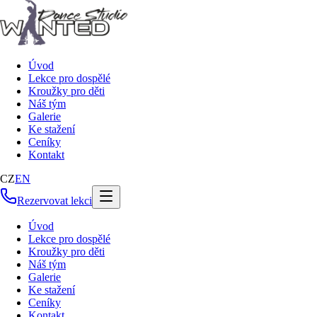
Úvod
Lekce pro dospělé
Kroužky pro děti
Náš tým
Galerie
Ke stažení
Ceníky
Kontakt
CZ
EN
Rezervovat lekci
Úvod
Lekce pro dospělé
Kroužky pro děti
Náš tým
Galerie
Ke stažení
Ceníky
Kontakt