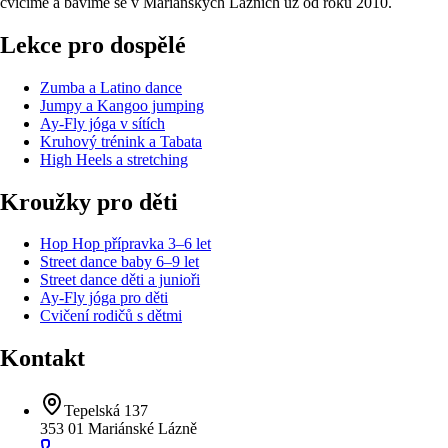
cvičíme a bavíme se v Mariánských Lázních už od roku
2010
.
Lekce pro dospělé
Zumba a Latino dance
Jumpy a Kangoo jumping
Ay-Fly jóga v sítích
Kruhový trénink a Tabata
High Heels a stretching
Kroužky pro děti
Hop Hop přípravka 3–6 let
Street dance baby 6–9 let
Street dance děti a junioři
Ay-Fly jóga pro děti
Cvičení rodičů s dětmi
Kontakt
Tepelská 137
353 01
Mariánské Lázně