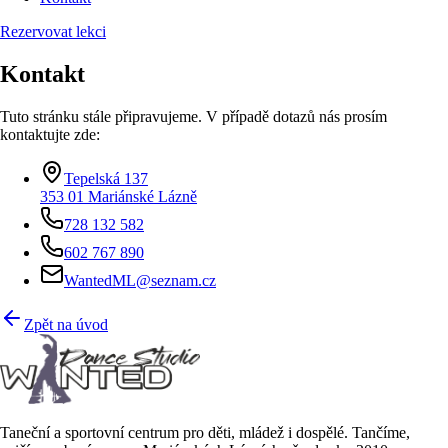
Rezervovat lekci
Kontakt
Tuto stránku stále připravujeme. V případě dotazů nás prosím
kontaktujte zde:
Tepelská 137
353 01
Mariánské Lázně
728 132 582
602 767 890
WantedML@seznam.cz
Zpět na úvod
Taneční a sportovní centrum pro děti, mládež i dospělé
. Tančíme,